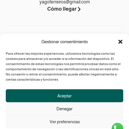
yagoferreiros@gmail.com
Cómo llegar
Legal
Gestionar consentimiento
Aviso legal
Para ofrecer las mejores experiencias, utilizamos tecnologías como las
cookies para almacenar y/o acceder a la información del dispositivo. El
Accesibilidad
consentimiento de estas tecnologías nos permitirá procesar datos como el
Política de privacidad
comportamiento de navegación o las identificaciones únicas en este sitio.
No consentir o retirar el consentimiento, puede afectar negativamente a
Política de cookies (UE)
ciertas características y funciones.
Política de envíos y devoluciones
Aceptar
Denegar
Ver preferencias